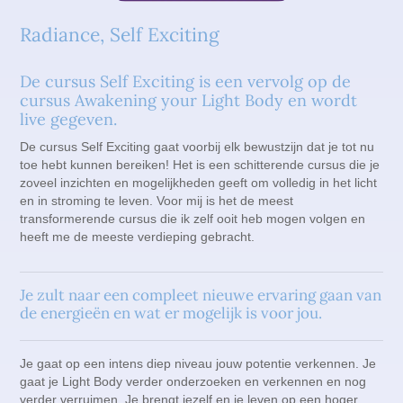
Lichtmeditaties voor lastige en kwetsbare tijden
Awakening your Light Body
Contact
Radiance, Self Exciting
Thema geleidemeditaties set
Radiance, Self Exciting
Peace, Living your live Purpose
De cursus Self Exciting is een vervolg op de
Radiance Filling in the frequencies
cursus Awakening your Light Body en wordt
Live afstemavond Light Body
live gegeven.
De cursus Self Exciting gaat voorbij elk bewustzijn dat je tot nu
toe hebt kunnen bereiken! Het is een schitterende cursus die je
zoveel inzichten en mogelijkheden geeft om volledig in het licht
en in stroming te leven. Voor mij is het de meest
transformerende cursus die ik zelf ooit heb mogen volgen en
heeft me de meeste verdieping gebracht.
Je zult naar een compleet nieuwe ervaring gaan van
de energieën en wat er mogelijk is voor jou.
Je gaat op een intens diep niveau jouw potentie verkennen. Je
gaat je Light Body verder onderzoeken en verkennen en nog
verder verruimen. Je brengt jezelf en je leven op een hoger