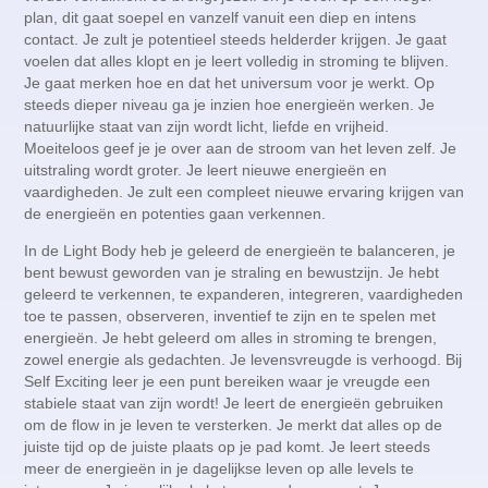
plan, dit gaat soepel en vanzelf vanuit een diep en intens
contact. Je zult je potentieel steeds helderder krijgen. Je gaat
voelen dat alles klopt en je leert volledig in stroming te blijven.
Je gaat merken hoe en dat het universum voor je werkt. Op
steeds dieper niveau ga je inzien hoe energieën werken. Je
natuurlijke staat van zijn wordt licht, liefde en vrijheid.
Moeiteloos geef je je over aan de stroom van het leven zelf. Je
uitstraling wordt groter. Je leert nieuwe energieën en
vaardigheden. Je zult een compleet nieuwe ervaring krijgen van
de energieën en potenties gaan verkennen.
In de Light Body heb je geleerd de energieën te balanceren, je
bent bewust geworden van je straling en bewustzijn. Je hebt
geleerd te verkennen, te expanderen, integreren, vaardigheden
toe te passen, observeren, inventief te zijn en te spelen met
energieën. Je hebt geleerd om alles in stroming te brengen,
zowel energie als gedachten. Je levensvreugde is verhoogd. Bij
Self Exciting leer je een punt bereiken waar je vreugde een
stabiele staat van zijn wordt! Je leert de energieën gebruiken
om de flow in je leven te versterken. Je merkt dat alles op de
juiste tijd op de juiste plaats op je pad komt. Je leert steeds
meer de energieën in je dagelijkse leven op alle levels te