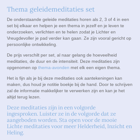
Lichtmeditaties voor lastige en kwetsbare tijden
Awakening your Light Body
Contact
Thema geleidemeditaties set
Thema geleidemeditaties set
Radiance, Self Exciting
De onderstaande geleide meditaties horen als 2, 3 of 4 in een
Peace, Living your live Purpose
set bij elkaar en helpen je een thema in jezelf en je leven te
Radiance Filling in the frequencies
onderzoeken, verlichten en te helen zodat je Lichter en
Vreugdevoller je pad verder kan gaan. Ze zijn vooral gericht op
Live afstemavond Light Body
persoonlijke ontwikkeling.
De prijs verschilt per set, al naar gelang de hoeveelheid
meditaties, de duur en de intensiteit. Deze meditaties zijn
opgenomen op
thema-avonden
met elk een eigen thema.
Het is fijn als je bij deze meditaties ook aantekeningen kan
maken, dus houd je notitie boekje bij de hand. Door te schrijven
zal de informatie makkelijker te verwerken zijn en kan je het
altijd terug lezen.
Deze meditaties zijn in een volgorde
ingesproken. Luister ze in de volgorde dat ze
aangeboden worden. Sta open voor de mooie
Lichte meditaties voor meer Helderheid, Inzicht en
Heling.