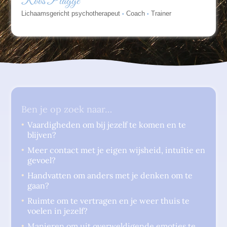
Roos Plagge
Lichaamsgericht psychotherapeut
Coach
Trainer
•
•
Ben je op zoek naar…
Vaardigheden om bij jezelf te komen en te
blijven?
Meer contact met je eigen wijsheid, intuïtie en
gevoel?
Handvatten om anders met je denken om te
gaan?
Ruimte om te vertragen en je weer thuis te
voelen in jezelf?
Manieren om uit overweldigende emoties te