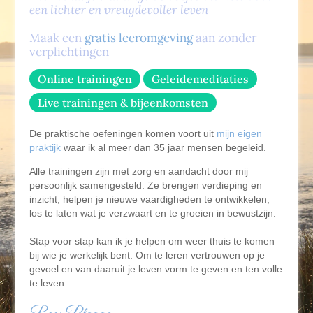
Lichtmeditaties voor lastige en kwetsbare tijden
Awakening your Light Body
een lichter en vreugdevoller leven
Contact
Thema geleidemeditaties set
Radiance, Self Exciting
Maak een
gratis leeromgeving
aan zonder
Peace, Living your live Purpose
verplichtingen
Radiance Filling in the frequencies
Online trainingen
Geleidemeditaties
Live afstemavond Light Body
Live trainingen & bijeenkomsten
De praktische oefeningen komen voort uit
mijn eigen
praktijk
waar ik al meer dan 35 jaar mensen begeleid.
Alle trainingen zijn met zorg en aandacht door mij
persoonlijk samengesteld. Ze brengen verdieping en
inzicht, helpen je nieuwe vaardigheden te ontwikkelen,
los te laten wat je verzwaart en te groeien in bewustzijn.
Stap voor stap kan ik je helpen om weer thuis te komen
bij wie je werkelijk bent. Om te leren vertrouwen op je
gevoel en van daaruit je leven vorm te geven en ten volle
te leven.