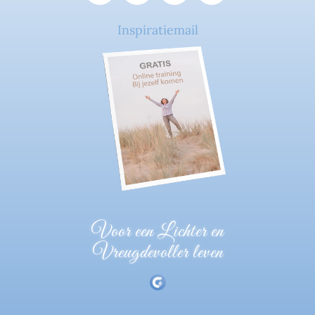
Inspiratiemail
Voor een Lichter en
Vreugdevoller leven