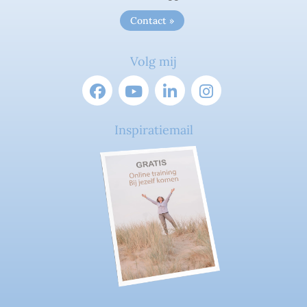
Contact »
Volg mij
Inspiratiemail