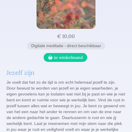
Lichtmeditaties voor lastige en kwetsbare tijden
Awakening your Light Body
Contact
Thema geleidemeditaties set
Radiance, Self Exciting
Peace, Living your live Purpose
Radiance Filling in the frequencies
€ 10,00
Live afstemavond Light Body
Digitale meditatie
direct beschikbaar
•
in winkelmand
Jezelf zijn
Je voelt dat het zo de tijd is om echt helemaal jezelf te zijn.
Door bewust te worden van jezelf en je eigen waarheden, je
eigen gevoelens kan je loslaten wat niet bij je past en wie je niet
bent en komt er ruimte voor wie je werkelijk ben. Vind de rust in
jezelf tussen alles wat er beweegt in jou. Je bent zo gewend om
van het een naar het ander te rennen en om van de ene naar
de andere gedachte te gaan. Daartussenin is rust en wie jij
werkelijk bent. Laat je meenemen met mijn stem naar die plek
in jou waar je rust en veiligheid voelt en waar je je werkelijke