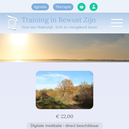
Agenda
Therapie
Training in Bewust Zijn
Voor een Makkelijk, licht en vreugdevol leven
Home
Gratis
Gratis training
Live trainingen
Blog
Themabijeenkomsten
Online trainingen
Therapeutische groepsbijeenkomsten
Geleide meditaties
Vrouwen groeigroep
Retreat
Gratis Geleide meditaties
Over Roos
Meditaties persoonlijke ontwikkeling
€ 22,00
Over mij
Light Body Live
Liefdevolle Licht meditaties
Digitale meditatie
direct beschikbaar
•
Mijn opleidingen