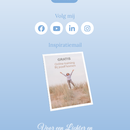
Volg mij
Inspiratiemail
Voor een Lichter en