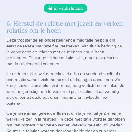
Lichtmeditaties voor lastige en kwetsbare tijden
Awakening your Light Body
Contact
in winkelmand
Thema geleidemeditaties set
Radiance, Self Exciting
Peace, Living your live Purpose
6. Herstel de relatie met jezelf en verken
Radiance Filling in the frequencies
relaties om je heen
Live afstemavond Light Body
Deze troostende en ondersteunende meditatie helpt je om
eerst de relatie met jezelf te versterken. Vanuit die bedding ga
je vervolgens de relaties met de mensen om je heen
verkennen. Dit kunnen liefdesrelaties zijn, maar ook relaties
met familieleden of vrienden.
Je onderzoekt zowel een relatie die fijn en voedend voelt, als
een relatie waarin zich thema’s of uitdagingen aandienen. Zo
kun je zuiver aanvoelen wat er nog mag verlichten en helen. Je
wordt uitgenodigd om te voelen of je in relaties staat vanuit je
ziel, of vanuit oude patronen, imprints en invloeden van
buitenaf.
Ga je mee in aangeleerde illusies, of sta je vanuit je Ziel en je
werkelijke zelf in je relaties? In deze meditatie word je geholpen
om van binnenuit te voelen wat er werkelijk geleefd wil worden.
Keuzes in relaties worden daardoor helderder en zuiverder